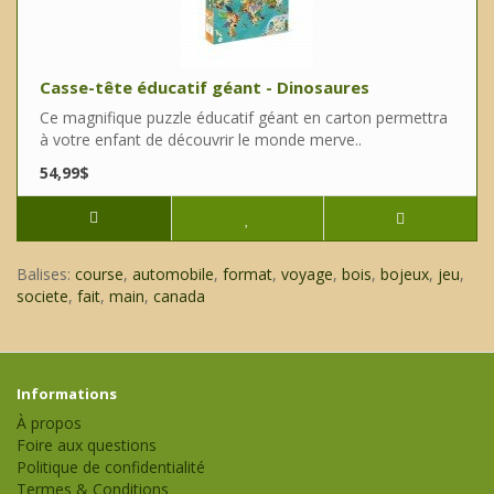
Casse-tête éducatif géant - Dinosaures
Ce magnifique puzzle éducatif géant en carton permettra
à votre enfant de découvrir le monde merve..
54,99$
Balises:
course
,
automobile
,
format
,
voyage
,
bois
,
bojeux
,
jeu
,
societe
,
fait
,
main
,
canada
Informations
À propos
Foire aux questions
Politique de confidentialité
Termes & Conditions