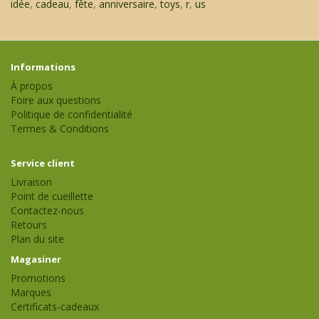
idée
,
cadeau
,
fête
,
anniversaire
,
toys
,
r
,
us
Informations
À propos
Foire aux questions
Politique de confidentialité
Termes & Conditions
Service client
Livraison
Point de cueillette
Contactez-nous
Retours
Plan du site
Magasiner
Promotions
Marques
Certificats-cadeaux