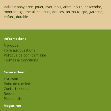
Balises:
baby
,
tree
,
jouet
,
eveil
,
bois
,
arbre
,
boule
,
descendre
,
monter
,
tige
,
metal
,
couleurs
,
douces
,
animaux
,
cpe
,
garderie
,
enfant
,
durable
Informations
À propos
Foire aux questions
Politique de confidentialité
Termes & Conditions
Service client
Livraison
Point de cueillette
Contactez-nous
Retours
Plan du site
Magasiner