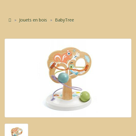
Jouets en bois
BabyTree