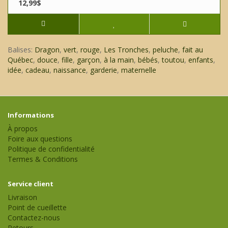
12,99$
Balises:
Dragon
,
vert
,
rouge
,
Les Tronches
,
peluche
,
fait au
Québec
,
douce
,
fille
,
garçon
,
à la main
,
bébés
,
toutou
,
enfants
,
idée
,
cadeau
,
naissance
,
garderie
,
maternelle
Informations
À propos
Foire aux questions
Politique de confidentialité
Termes & Conditions
Service client
Livraison
Point de cueillette
Contactez-nous
Retours