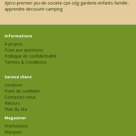
djeco-premier-jeu-de-societe-cpe-sdg-garderie-enfants-famille-
apprendre-decouvrir-camping
Informations
À propos
Foire aux questions
Politique de confidentialité
Termes & Conditions
Service client
Livraison
Point de cueillette
Contactez-nous
Retours
Plan du site
Magasiner
Promotions
Marques