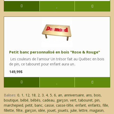
Petit banc personnalisé en bois "Rose & Rouge"
Les couleurs de l'amour Un trésor fait au Québec en bois
de pin, ce tabouret pour enfant aura un..
149,99$
Balises:
0
,
1
,
12
,
18
,
2
,
3
,
4
,
5
,
6
,
an
,
anniversaire
,
ans
,
bois
,
boutique
,
bébé
,
bébés
,
cadeau
,
garçon
,
vert
,
tabouret
,
pin
,
marchepied
,
petit
,
banc
,
casse
,
casse-tête
,
enfant
,
enfants
,
fille
,
fillette
,
fête
,
garçon
,
idée
,
jouet
,
jouets
,
julie
,
lettre
,
magasin
,