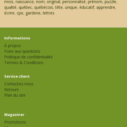
mois
,
naissance
,
nom
,
original
,
personnalisé
,
prénom
,
puzzle
,
qualité
,
québec
,
québécois
,
tête
,
unique
,
éducatif
,
apprendre
,
écrire
,
cpe
,
garderie
,
lettres
Informations
À propos
Foire aux questions
Politique de confidentialité
Termes & Conditions
Service client
Contactez-nous
Retours
Plan du site
Magasiner
Promotions