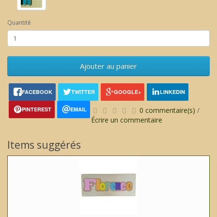
Quantité
Ajouter au panier
FACEBOOK
TWITTER
GOOGLE+
LINKEDIN
PINTEREST
EMAIL
0 commentaire(s)
/
Écrire un commentaire
Items suggérés