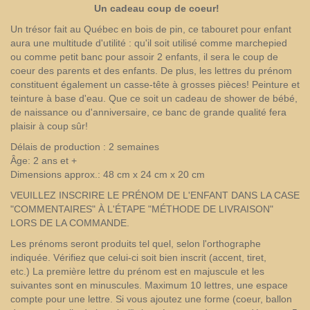
Un cadeau coup de coeur
!
Un trésor fait au Québec en bois de pin, ce tabouret pour enfant
aura une multitude d'utilité : qu'il soit utilisé comme marchepied
ou comme petit banc pour assoir 2 enfants, il sera le coup de
coeur des parents et des enfants. De plus, les lettres du prénom
constituent également un casse-tête à grosses pièces! Peinture et
teinture à base d'eau. Que ce soit un cadeau de shower de bébé,
de naissance ou d'anniversaire, ce banc de grande qualité fera
plaisir à coup sûr!
Délais de production : 2 semaines
Âge: 2 ans et +
Dimensions approx.: 48 cm x 24 cm x 20 cm
VEUILLEZ INSCRIRE LE PRÉNOM DE L'ENFANT DANS LA CASE
"COMMENTAIRES" À L'ÉTAPE "MÉTHODE DE LIVRAISON"
LORS DE LA COMMANDE.
Les prénoms seront produits tel quel, selon l'orthographe
indiquée. Vérifiez que celui-ci soit bien inscrit (accent, tiret,
etc.) La première lettre du prénom est en majuscule et les
suivantes sont en minuscules. Maximum 10 lettres, une espace
compte pour une lettre. Si vous ajoutez une forme (coeur, ballon