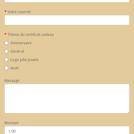
Votre courriel
Thème du certificat-cadeau
Anniversaire
Général
Logo Julie Jouets
Noël
Message
Montant