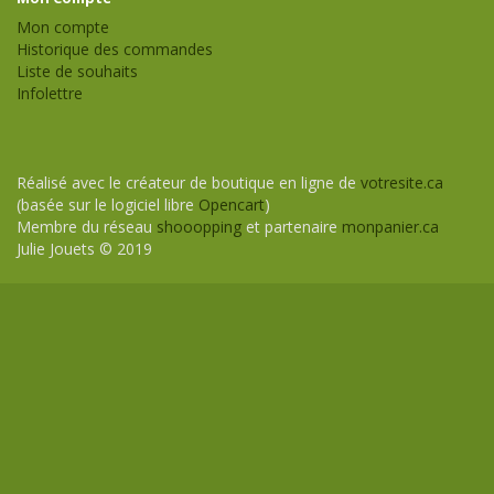
Mon compte
Historique des commandes
Liste de souhaits
Infolettre
Réalisé avec le créateur de boutique en ligne de
votresite.ca
(basée sur le logiciel libre
Opencart
)
Membre du réseau
shooopping
et partenaire
monpanier.ca
Julie Jouets © 2019