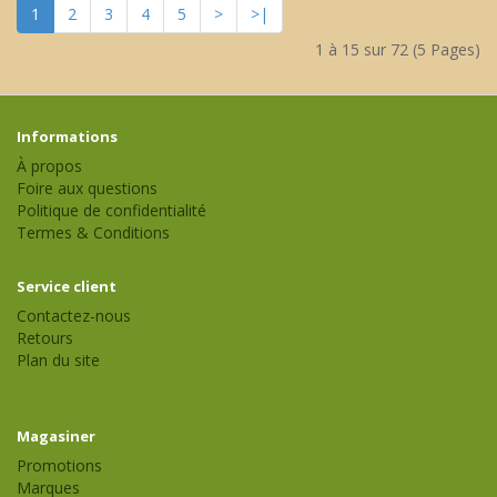
1
2
3
4
5
>
>|
1 à 15 sur 72 (5 Pages)
Informations
À propos
Foire aux questions
Politique de confidentialité
Termes & Conditions
Service client
Contactez-nous
Retours
Plan du site
Magasiner
Promotions
Marques