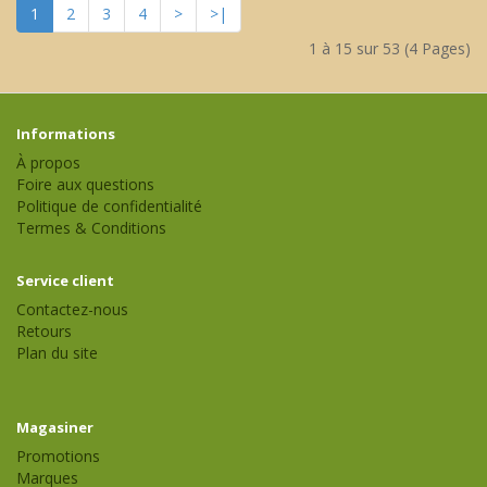
1
2
3
4
>
>|
1 à 15 sur 53 (4 Pages)
Informations
À propos
Foire aux questions
Politique de confidentialité
Termes & Conditions
Service client
Contactez-nous
Retours
Plan du site
Magasiner
Promotions
Marques