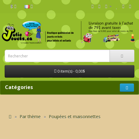
$
0 item(s) - 0,00$
Catégories
Par thème
Poupées et maisonnettes