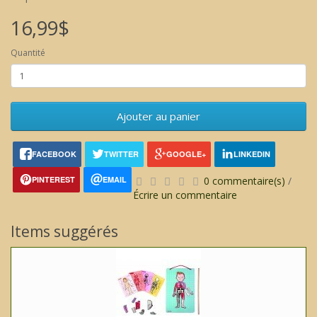
16,99$
Quantité
Ajouter au panier
FACEBOOK
TWITTER
GOOGLE+
LINKEDIN
PINTEREST
EMAIL
0 commentaire(s)
/
Écrire un commentaire
Items suggérés