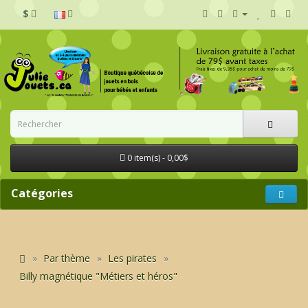
$
0 item(s) - 0,00$
Catégories
Par thème
Les pirates
Billy magnétique "Métiers et héros"