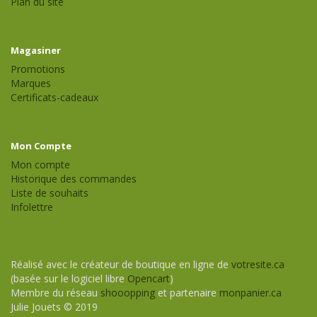
Plan du site
Magasiner
Promotions
Marques
Certificats-cadeaux
Mon Compte
Mon compte
Historique des commandes
Liste de souhaits
Infolettre
Réalisé avec le créateur de boutique en ligne de
votresite.ca
(basée sur le logiciel libre
Opencart
)
Membre du réseau
shooopping
et partenaire
monpanier.ca
Julie Jouets © 2019