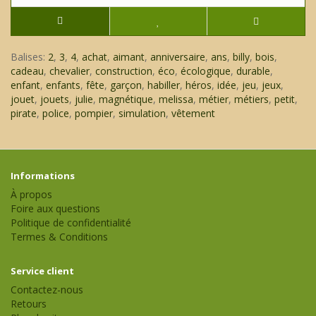
Balises:
2
,
3
,
4
,
achat
,
aimant
,
anniversaire
,
ans
,
billy
,
bois
,
cadeau
,
chevalier
,
construction
,
éco
,
écologique
,
durable
,
enfant
,
enfants
,
fête
,
garçon
,
habiller
,
héros
,
idée
,
jeu
,
jeux
,
jouet
,
jouets
,
julie
,
magnétique
,
melissa
,
métier
,
métiers
,
petit
,
pirate
,
police
,
pompier
,
simulation
,
vêtement
Informations
À propos
Foire aux questions
Politique de confidentialité
Termes & Conditions
Service client
Contactez-nous
Retours