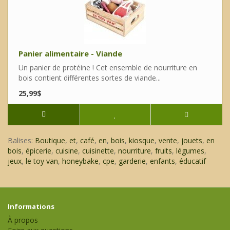
Panier alimentaire - Viande
Un panier de protéine ! Cet ensemble de nourriture en
bois contient différentes sortes de viande...
25,99$
Balises:
Boutique
,
et
,
café
,
en
,
bois
,
kiosque
,
vente
,
jouets
,
en
bois
,
épicerie
,
cuisine
,
cuisinette
,
nourriture
,
fruits
,
légumes
,
jeux
,
le toy van
,
honeybake
,
cpe
,
garderie
,
enfants
,
éducatif
Informations
À propos