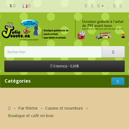
$
0 item(s) - 0,00$
Catégories
Par thème
Cuisine et nourriture
Boutique et café en bois