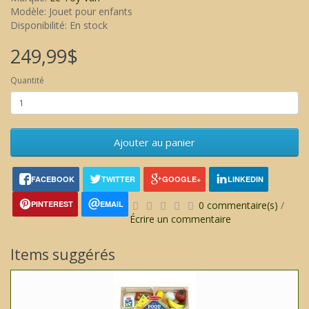
Modèle: Jouet pour enfants
Disponibilité: En stock
249,99$
Quantité
Ajouter au panier
FACEBOOK
TWITTER
GOOGLE+
LINKEDIN
PINTEREST
EMAIL
0 commentaire(s)
/
Écrire un commentaire
Items suggérés