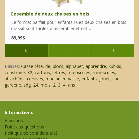
Ensemble de deux chaises en bois
Le format parfait pour enfants ! Ces deux chaises en bois
massif sont faciles à assembler et ont ..
89,99$
Balises:
Casse-tête
,
de
,
blocs
,
alphabet
,
apprendre
,
kubkid
,
construire
,
32
,
cartons
,
lettres
,
majuscules
,
minuscules
,
attachées
,
cursives
,
manipuler
,
valise
,
enfants
,
jouet
,
cpe
,
garderie
,
sdg
,
24
,
mois
,
2
,
3
,
4
,
ans
Informations
À propos
Foire aux questions
Politique de confidentialité