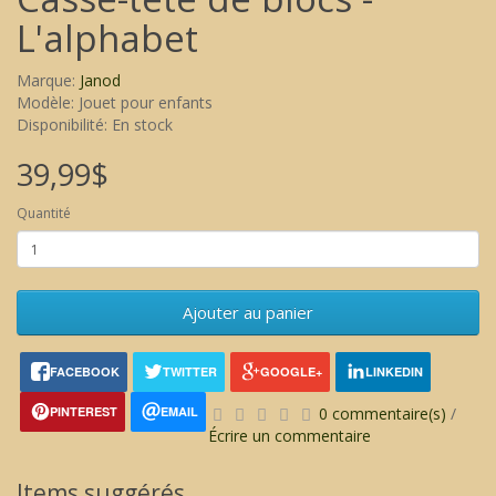
L'alphabet
Marque:
Janod
Modèle: Jouet pour enfants
Disponibilité: En stock
39,99$
Quantité
Ajouter au panier
FACEBOOK
TWITTER
GOOGLE+
LINKEDIN
PINTEREST
EMAIL
0 commentaire(s)
/
Écrire un commentaire
Items suggérés