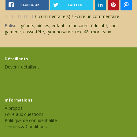
FACEBOOK
TWITTER
0 commentaire(s)
/
Écrire un commentaire
Balises:
géants
,
pièces
,
enfants
,
dinosaure
,
éducatif
,
cpe
,
garderie
,
casse-tête
,
tyrannosaure
,
rex
,
48
,
morceaux
Détaillants
Devenir détaillant
Informations
À propos
Foire aux questions
Politique de confidentialité
Termes & Conditions