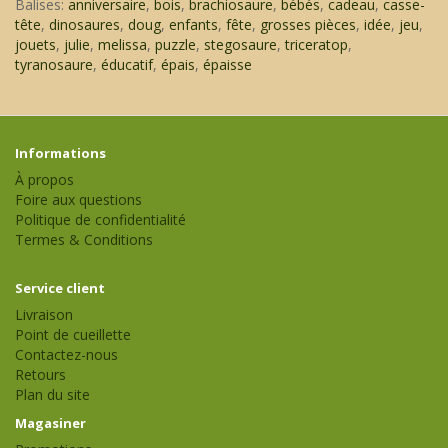
Balises:
anniversaire
,
bois
,
brachiosaure
,
bébés
,
cadeau
,
casse-
tête
,
dinosaures
,
doug
,
enfants
,
fête
,
grosses pièces
,
idée
,
jeu
,
jouets
,
julie
,
melissa
,
puzzle
,
stegosaure
,
triceratop
,
tyranosaure
,
éducatif
,
épais
,
épaisse
Informations
À propos
Foire aux questions
Politique de confidentialité
Termes & Conditions
Service client
Livraison
Point de cueillette
Contactez-nous
Retours
Plan du site
Magasiner