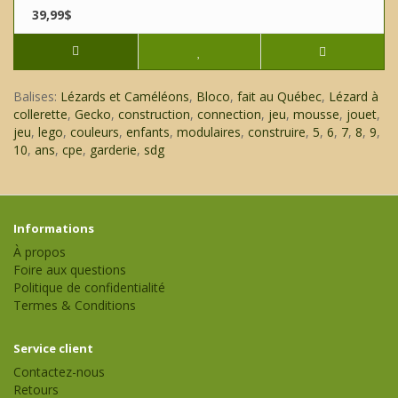
39,99$
Balises:
Lézards et Caméléons
,
Bloco
,
fait au Québec
,
Lézard à
collerette
,
Gecko
,
construction
,
connection
,
jeu
,
mousse
,
jouet
,
jeu
,
lego
,
couleurs
,
enfants
,
modulaires
,
construire
,
5
,
6
,
7
,
8
,
9
,
10
,
ans
,
cpe
,
garderie
,
sdg
Informations
À propos
Foire aux questions
Politique de confidentialité
Termes & Conditions
Service client
Contactez-nous
Retours