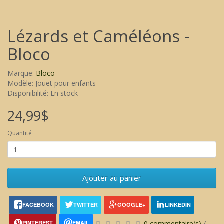
Lézards et Caméléons -
Bloco
Marque:
Bloco
Modèle: Jouet pour enfants
Disponibilité: En stock
24,99$
Quantité
Ajouter au panier
FACEBOOK
TWITTER
GOOGLE+
LINKEDIN
PINTEREST
EMAIL
0 commentaire(s)
/