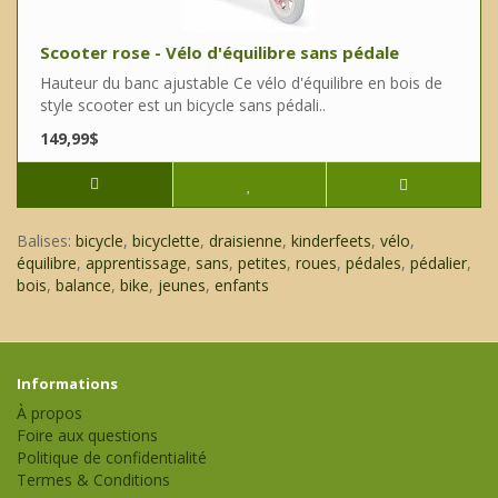
Scooter rose - Vélo d'équilibre sans pédale
Hauteur du banc ajustable Ce vélo d'équilibre en bois de
style scooter est un bicycle sans pédali..
149,99$
Balises:
bicycle
,
bicyclette
,
draisienne
,
kinderfeets
,
vélo
,
équilibre
,
apprentissage
,
sans
,
petites
,
roues
,
pédales
,
pédalier
,
bois
,
balance
,
bike
,
jeunes
,
enfants
Informations
À propos
Foire aux questions
Politique de confidentialité
Termes & Conditions