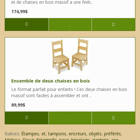
et de chaises en bois massif a une finiti..
174,99$
Ensemble de deux chaises en bois
Le format parfait pour enfants ! Ces deux chaises en bois
massif sont faciles à assembler et ont ..
89,99$
Balises:
Étampes
,
et
,
tampons
,
encreurs
,
objets
,
préférés
,
Melissa
,
Doug
,
Estampille
,
pour
,
bricolage
,
garderie
,
cpe
,