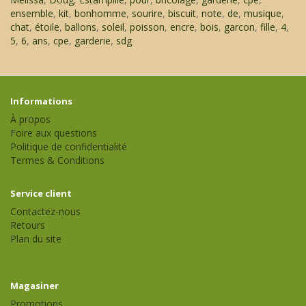
ensemble
,
kit
,
bonhomme
,
sourire
,
biscuit
,
note
,
de
,
musique
,
chat
,
étoile
,
ballons
,
soleil
,
poisson
,
encre
,
bois
,
garcon
,
fille
,
4
,
5
,
6
,
ans
,
cpe
,
garderie
,
sdg
Informations
À propos
Foire aux questions
Politique de confidentialité
Termes & Conditions
Service client
Contactez-nous
Retours
Plan du site
Magasiner
Promotions