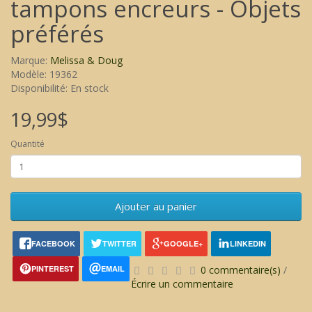
tampons encreurs - Objets
préférés
Marque:
Melissa & Doug
Modèle: 19362
Disponibilité: En stock
19,99$
Quantité
Ajouter au panier
FACEBOOK
TWITTER
GOOGLE+
LINKEDIN
PINTEREST
EMAIL
0 commentaire(s)
/
Écrire un commentaire