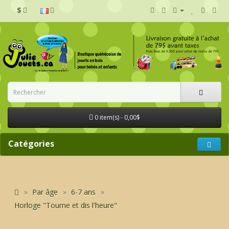
$
0 item(s) - 0,00$
Catégories
Par âge
6-7 ans
Horloge "Tourne et dis l'heure"