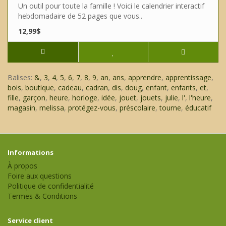
Un outil pour toute la famille ! Voici le calendrier interactif
hebdomadaire de 52 pages que vous..
12,99$
Balises:
&
,
3
,
4
,
5
,
6
,
7
,
8
,
9
,
an
,
ans
,
apprendre
,
apprentissage
,
bois
,
boutique
,
cadeau
,
cadran
,
dis
,
doug
,
enfant
,
enfants
,
et
,
fille
,
garçon
,
heure
,
horloge
,
idée
,
jouet
,
jouets
,
julie
,
l'
,
l'heure
,
magasin
,
melissa
,
protégez-vous
,
préscolaire
,
tourne
,
éducatif
Informations
À propos
Foire aux questions
Politique de confidentialité
Termes & Conditions
Service client