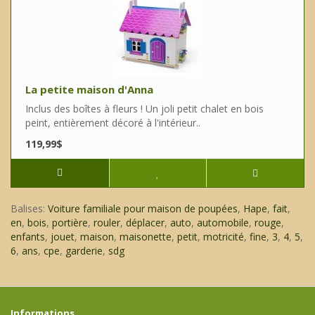
La petite maison d'Anna
Inclus des boîtes à fleurs ! Un joli petit chalet en bois
peint, entièrement décoré à l'intérieur..
119,99$
Balises:
Voiture familiale pour maison de poupées
,
Hape
,
fait
,
en
,
bois
,
portière
,
rouler
,
déplacer
,
auto
,
automobile
,
rouge
,
enfants
,
jouet
,
maison
,
maisonette
,
petit
,
motricité
,
fine
,
3
,
4
,
5
,
6
,
ans
,
cpe
,
garderie
,
sdg
Informations