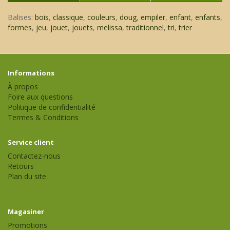
Balises:
bois
,
classique
,
couleurs
,
doug
,
empiler
,
enfant
,
enfants
,
formes
,
jeu
,
jouet
,
jouets
,
melissa
,
traditionnel
,
tri
,
trier
Informations
À propos
Foire aux questions
Politique de confidentialité
Termes & Conditions
Service client
Contactez-nous
Retours
Plan du site
Magasiner
Promotions