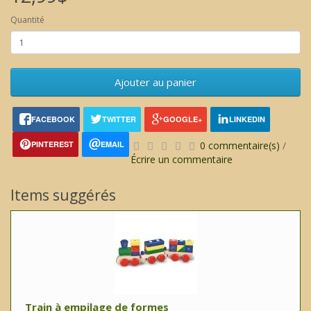
Quantité
Ajouter au panier
FACEBOOK
TWITTER
GOOGLE+
LINKEDIN
PINTEREST
EMAIL
0 commentaire(s)
/
Écrire un commentaire
Items suggérés
Train à empilage de formes