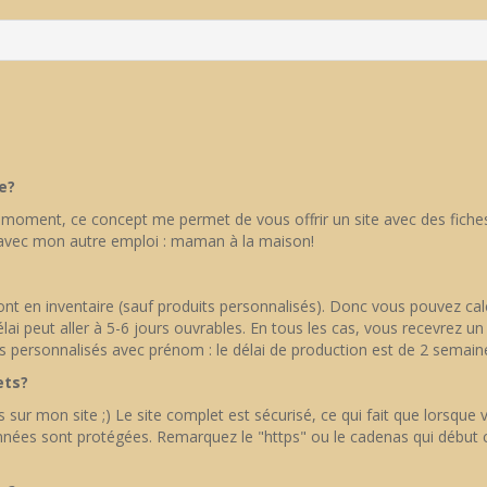
e?
 moment, ce concept me permet de vous offrir un site avec des fiches d
le avec mon autre emploi : maman à la maison!
s sont en inventaire (sauf produits personnalisés). Donc vous pouvez cal
lai peut aller à 5-6 jours ouvrables. En tous les cas, vous recevrez un
s personnalisés avec prénom : le délai de production est de 2 semaines
ets?
 sur mon site ;) Le site complet est sécurisé, ce qui fait que lorsqu
nées sont protégées. Remarquez le "https" ou le cadenas qui début ch