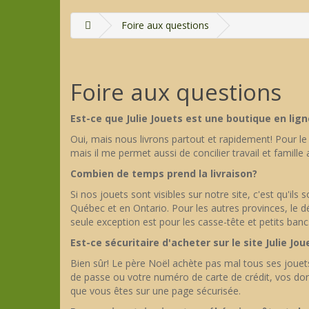
Foire aux questions
Foire aux questions
Est-ce que Julie Jouets est une boutique en lign
Oui, mais nous livrons partout et rapidement! Pour le
mais il me permet aussi de concilier travail et famil
Combien de temps prend la livraison?
Si nos jouets sont visibles sur notre site, c'est qu'il
Québec et en Ontario. Pour les autres provinces, le dé
seule exception est pour les casse-tête et petits banc
Est-ce sécuritaire d'acheter sur le site Julie Jou
Bien sûr! Le père Noël achète pas mal tous ses jouets
de passe ou votre numéro de carte de crédit, vos don
que vous êtes sur une page sécurisée.