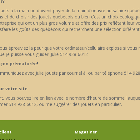
r?
uets à la main ou doivent payer de la main d'oeuvre au salaire québéc
et de choisir des jouets québécois ou bien c'est un choix écologique, 
reprise qui ont un plus gros volume et offre des prix reflétant leur vo
tisfaire les goûts des québécois qui recherchent une sélection différen
 éprouviez la peur que votre ordinateur/cellulaire explose si vous ne
 que je puisse vous guider! Julie 514 928-6012
façon prématurée!
ommuniquez avec Julie Jouets par courriel à ou par téléphone 514 928
ur votre site
ent, vous pouvez lire en lien avec le nombre d'heure de sommeil auquel
rmer 514 928-6012, ou me suggérer des jouets en particulier.
client
Magasiner