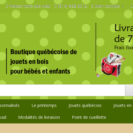
Visitez notre site web
(514) 928-6012
Mon compte
L
rsonnalisés
Le printemps
Jouets québécois
Jouets en 
oad
Modalités de livraison
Point de cueillette