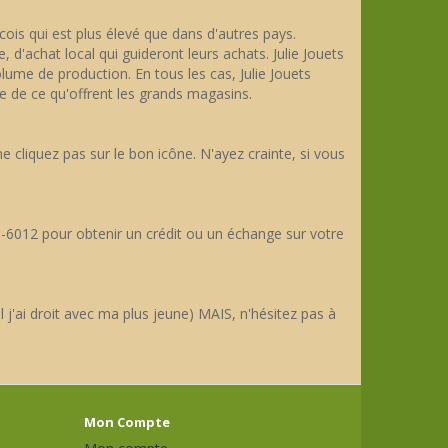
ois qui est plus élevé que dans d'autres pays.
d'achat local qui guideront leurs achats. Julie Jouets
lume de production. En tous les cas, Julie Jouets
te de ce qu'offrent les grands magasins.
 cliquez pas sur le bon icône. N'ayez crainte, si vous
-6012 pour obtenir un crédit ou un échange sur votre
 j'ai droit avec ma plus jeune) MAIS, n'hésitez pas à
Mon Compte