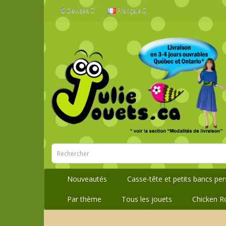
$
Devises
Français
Nouveautés
Casse-tête et petits bancs pe
Par thème
Tous les jouets
Chicken R