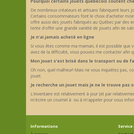
Pourquoi certains jouets québécois coûtent che
De nombreux créateurs et artisans fabriquent leurs jo
Certains consommateurs font le choix d'acheter moins 
offre aussi des jouets fabriqués au Québec par des ent
tente d'offrir une grande variété de jouets afin de sa
Je n'ai jamais acheté en ligne
Si vous êtes comme ma maman, il est possible que vous
avez de la difficulté, vous pouvez me contacter afin
Mon jouet s'est brisé dans le transport ou de 
Oh non, quel malheur! Mais ne vous inquiétez pas, c
jouet.
Je recherche un jouet mais je ne le trouve pas s
L'inventaire est relativement à jour (et par relativem
m'écrire un courriel à ou à m'appeler pour vous info
Informations
Service 