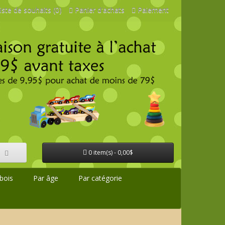
iste de souhaits (0)
Panier d'achats
Paiement
0 item(s) - 0,00$
bois
Par âge
Par catégorie