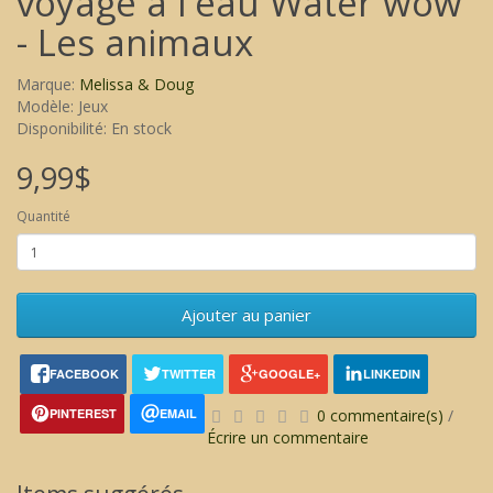
voyage à l'eau Water wow
- Les animaux
Marque:
Melissa & Doug
Modèle: Jeux
Disponibilité: En stock
9,99$
Quantité
Ajouter au panier
FACEBOOK
TWITTER
GOOGLE+
LINKEDIN
PINTEREST
EMAIL
0 commentaire(s)
/
Écrire un commentaire