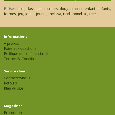
Balises:
bois
,
classique
,
couleurs
,
doug
,
empiler
,
enfant
,
enfants
,
formes
,
jeu
,
jouet
,
jouets
,
melissa
,
traditionnel
,
tri
,
trier
Informations
À propos
Foire aux questions
Politique de confidentialité
Termes & Conditions
Service client
Contactez-nous
Retours
Plan du site
Magasiner
Promotions