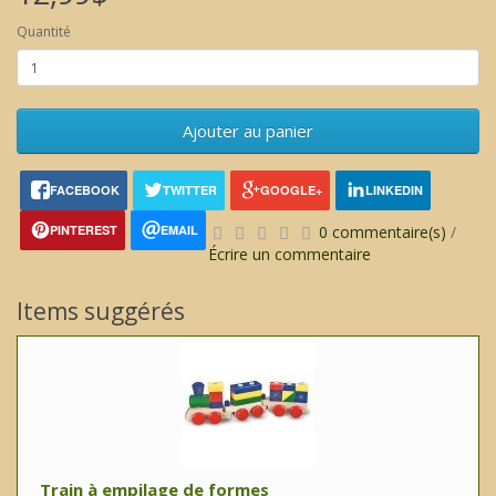
Quantité
Ajouter au panier
FACEBOOK
TWITTER
GOOGLE+
LINKEDIN
PINTEREST
EMAIL
0 commentaire(s)
/
Écrire un commentaire
Items suggérés
Train à empilage de formes