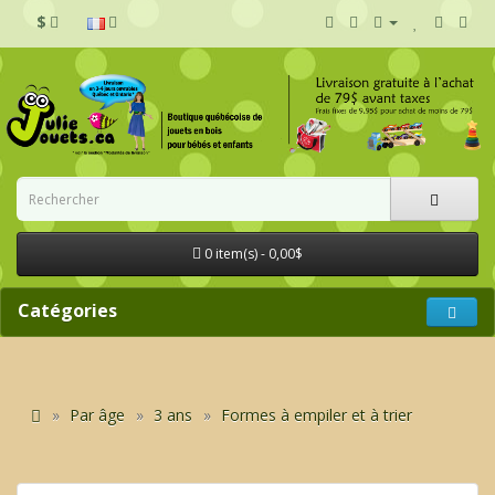
$
0 item(s) - 0,00$
Catégories
Par âge
3 ans
Formes à empiler et à trier