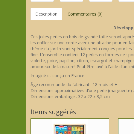
Description
Commentaires (0)
Développe
Ces jolies perles en bois de grande taille seront appré
les enfiler sur une corde avec une attache pour en fai
thème du jardin sont spécialement conçues pour les 1
fine. L'ensemble contient 12 perles en formes de : po
violette, poire, papillon, citron, escargot et champign
amoureux de la nature! Peut être lavé à l'aide d'un ch
Imaginé et conçu en France
Âge recommandé du fabricant : 18 mois et +
Dimensions approximatives d'une perle (marguerite) 
Dimensions emballage : 32 x 22 x 3,5 cm
Items suggérés