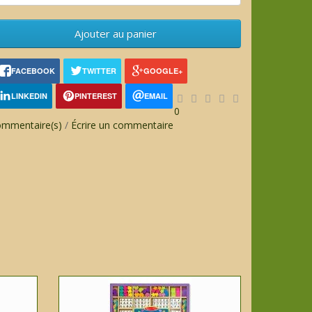
Ajouter au panier
FACEBOOK
TWITTER
GOOGLE+
LINKEDIN
PINTEREST
EMAIL
0
ommentaire(s)
/
Écrire un commentaire