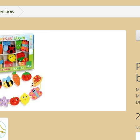
 en bois
M
Mo
Di
2
Qu