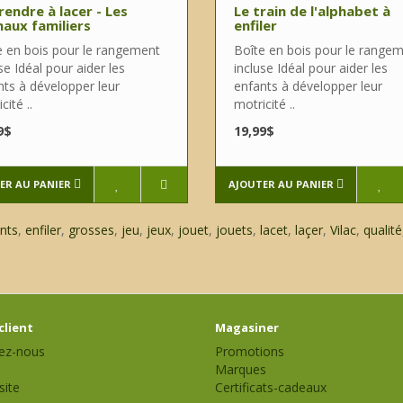
endre à lacer - Les
Le train de l'alphabet à
aux familiers
enfiler
e en bois pour le rangement
Boîte en bois pour le range
se Idéal pour aider les
incluse Idéal pour aider les
nts à développer leur
enfants à développer leur
cité ..
motricité ..
9$
19,99$
ER AU PANIER
AJOUTER AU PANIER
nts
,
enfiler
,
grosses
,
jeu
,
jeux
,
jouet
,
jouets
,
lacet
,
laçer
,
Vilac
,
qualité
client
Magasiner
ez-nous
Promotions
Marques
site
Certificats-cadeaux