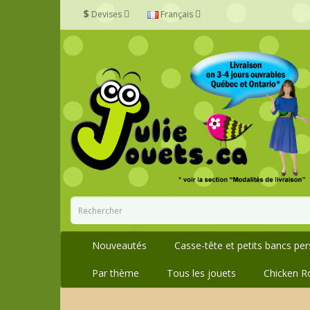
$
Devises
Français
Nouveautés
Casse-tête et petits bancs pe
Par thème
Tous les jouets
Chicken R