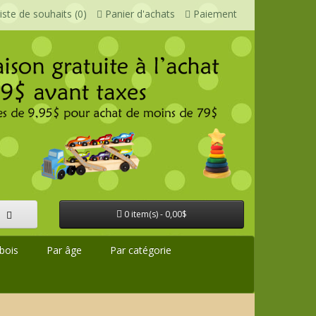
iste de souhaits (0)
Panier d'achats
Paiement
0 item(s) - 0,00$
bois
Par âge
Par catégorie