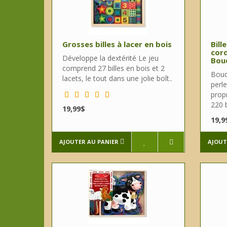
Grosses billes à lacer en bois
Bill
cord
Développe la dextérité Le jeu
Bouq
comprend 27 billes en bois et 2
Bouq
lacets, le tout dans une jolie boît..
perle
prop
220 b
19,99$
19,9
AJOUTER AU PANIER
AJOUT