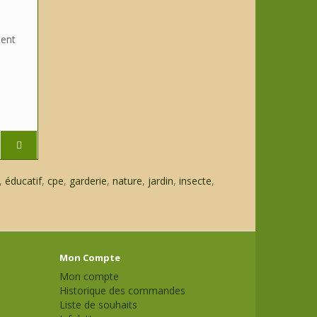
ment
,
éducatif
,
cpe
,
garderie
,
nature
,
jardin
,
insecte
,
Mon Compte
Mon compte
Historique des commandes
Liste de souhaits