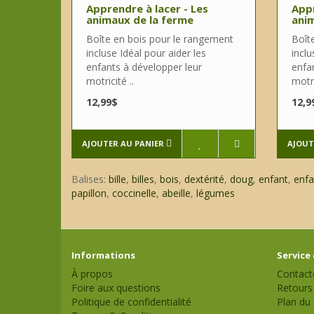
Apprendre à lacer - Les
Appr
animaux de la ferme
anim
Boîte en bois pour le rangement
Boît
incluse Idéal pour aider les
inclu
enfants à développer leur
enfa
motricité ..
motri
12,99$
12,9
AJOUTER AU PANIER
AJOUT
Balises:
bille
,
billes
,
bois
,
dextérité
,
doug
,
enfant
,
enfa
papillon
,
coccinelle
,
abeille
,
légumes
Informations
Service 
À propos
Contact
Foire aux questions
Retours
Politique de confidentialité
Plan du 