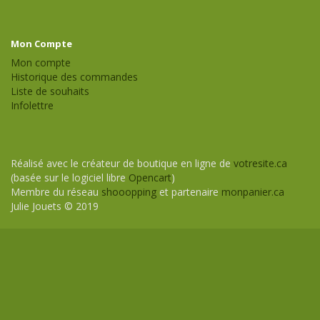
Mon Compte
Mon compte
Historique des commandes
Liste de souhaits
Infolettre
Réalisé avec le créateur de boutique en ligne de
votresite.ca
(basée sur le logiciel libre
Opencart
)
Membre du réseau
shooopping
et partenaire
monpanier.ca
Julie Jouets © 2019