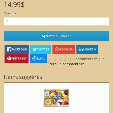
14,99$
Quantité
Ajouter au panier
FACEBOOK
TWITTER
GOOGLE+
LINKEDIN
PINTEREST
EMAIL
0 commentaire(s)
/
Écrire un commentaire
Items suggérés