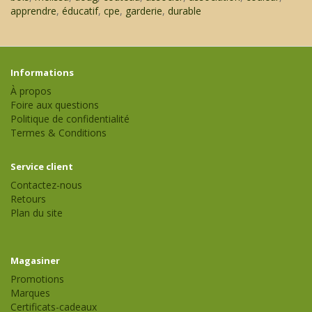
apprendre
,
éducatif
,
cpe
,
garderie
,
durable
Informations
À propos
Foire aux questions
Politique de confidentialité
Termes & Conditions
Service client
Contactez-nous
Retours
Plan du site
Magasiner
Promotions
Marques
Certificats-cadeaux