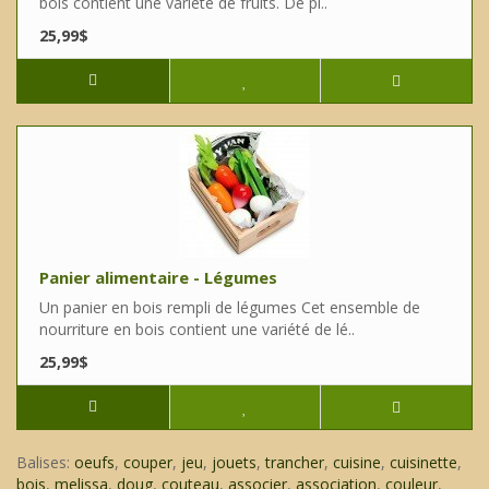
bois contient une variété de fruits. De pl..
25,99$
Panier alimentaire - Légumes
Un panier en bois rempli de légumes Cet ensemble de
nourriture en bois contient une variété de lé..
25,99$
Balises:
oeufs
,
couper
,
jeu
,
jouets
,
trancher
,
cuisine
,
cuisinette
,
bois
,
melissa
,
doug
,
couteau
,
associer
,
association
,
couleur
,