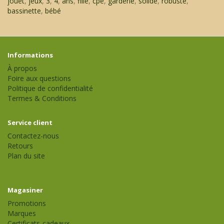
jouet
,
jeux
,
3
,
4
,
ans
,
fille
,
cpe
,
garderie
,
solide
,
robuste
,
bassinette
,
bébé
Informations
À propos
Foire aux questions
Politique de confidentialité
Termes & Conditions
Service client
Contactez-nous
Retours
Plan du site
Magasiner
Promotions
Marques
Certificats-cadeaux