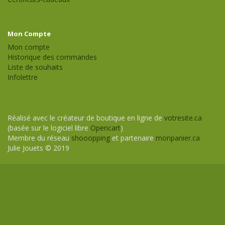
Mon Compte
Mon compte
Historique des commandes
Liste de souhaits
Infolettre
Réalisé avec le créateur de boutique en ligne de
votresite.ca
(basée sur le logiciel libre
Opencart
)
Membre du réseau
shooopping
et partenaire
monpanier.ca
Julie Jouets © 2019