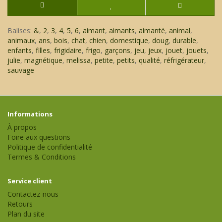
Balises:
&
,
2
,
3
,
4
,
5
,
6
,
aimant
,
aimants
,
aimanté
,
animal
,
animaux
,
ans
,
bois
,
chat
,
chien
,
domestique
,
doug
,
durable
,
enfants
,
filles
,
frigidaire
,
frigo
,
garçons
,
jeu
,
jeux
,
jouet
,
jouets
,
julie
,
magnétique
,
melissa
,
petite
,
petits
,
qualité
,
réfrigérateur
,
sauvage
Informations
À propos
Foire aux questions
Politique de confidentialité
Termes & Conditions
Service client
Contactez-nous
Retours
Plan du site