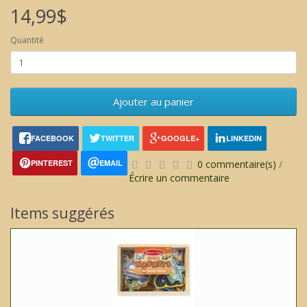
14,99$
Quantité
Ajouter au panier
FACEBOOK
TWITTER
GOOGLE+
LINKEDIN
PINTEREST
EMAIL
0 commentaire(s)
/
Écrire un commentaire
Items suggérés