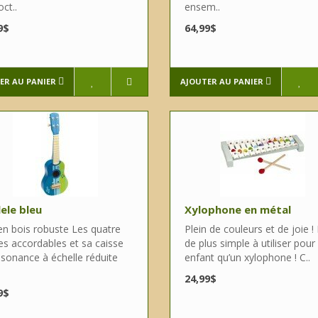
oct..
ensem..
9$
64,99$
ER AU PANIER
AJOUTER AU PANIER
ele bleu
Xylophone en métal
 en bois robuste Les quatre
Plein de couleurs et de joie !
es accordables et sa caisse
de plus simple à utiliser pour
ésonance à échelle réduite
enfant qu’un xylophone ! C..
24,99$
9$