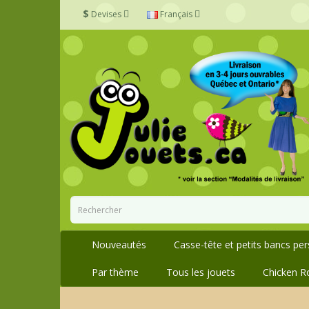
$
Devises
Français
Nouveautés
Casse-tête et petits bancs pe
Par thème
Tous les jouets
Chicken R