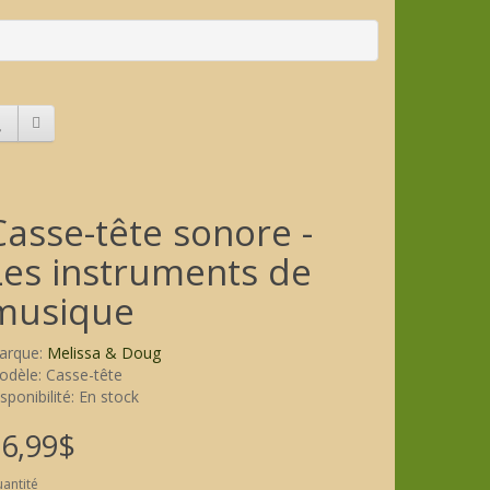
Casse-tête sonore -
Les instruments de
musique
arque:
Melissa & Doug
dèle: Casse-tête
sponibilité: En stock
6,99$
antité