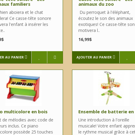
aux familiers
animaux du zoo
ien aboiera et le chat
Du perroquet à l'éléphant,
lera! Ce casse-tête sonore
écoutez le son des animaux
era l'enfant à insérer les
exotiques! Ce casse-tête so
e..
motivera l..
9$
16,99$
ER AU PANIER
AJOUTER AU PANIER
o multicolore en bois
Ensemble de batterie en
et de mélodies avec code de
Une introduction à l'oreille
urs inclus. Ce piano
musicale! Votre enfant appr
icolore possède 25 touches
le rythme musical grâce à ce