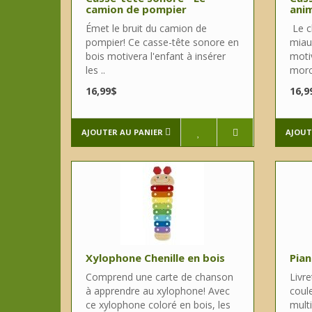
camion de pompier
anim
Émet le bruit du camion de
Le ch
pompier! Ce casse-tête sonore en
miau
bois motivera l'enfant à insérer
motiv
les ..
morc
16,99$
16,9
AJOUTER AU PANIER
AJOUT
Xylophone Chenille en bois
Pian
Comprend une carte de chanson
Livr
à apprendre au xylophone! Avec
coule
ce xylophone coloré en bois, les
mult