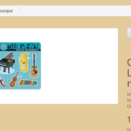
musique
M
Mo
Di
1
Qu