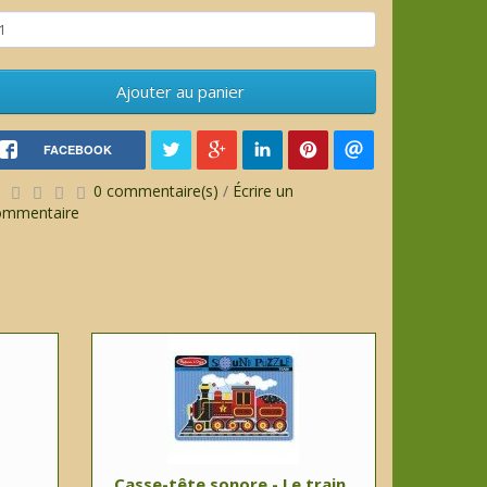
Ajouter au panier
FACEBOOK
0 commentaire(s)
/
Écrire un
ommentaire
Casse-tête sonore - Le train