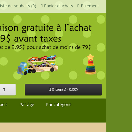
iste de souhaits (0)
Panier d'achats
Paiement
0 item(s) - 0,00$
bois
Par âge
Par catégorie