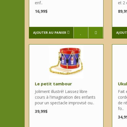
enf..
et 2 
16,99$
89,9
AJOUTER AU PANIER
AJOUT
Le petit tambour
Ukul
Joliment illustré! Laissez libre
Fait
cours à l'imagination des enfants
cord
pour un spectacle improvisé ou..
de r
fo..
39,99$
34,9