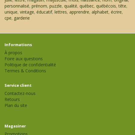
personnalisé
,
prénom
,
puzzle
,
qualité
,
québec
,
québécois
,
tête
,
unique
,
vintage
,
éducatif
,
lettres
,
apprendre
,
alphabet
,
écrire
,
cpe
,
garderie
Informations
À propos
Foire aux questions
Politique de confidentialité
Termes & Conditions
Service client
Contactez-nous
Retours
Plan du site
Magasiner
Promotions