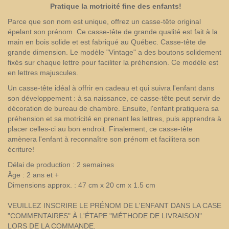
Pratique la motricité fine des enfants
!
Parce que son nom est unique, offrez un casse-tête original
épelant son prénom. Ce casse-tête de grande qualité est fait à la
main en bois solide et est fabriqué au Québec. Casse-tête de
grande dimension. Le modèle "Vintage" a des boutons solidement
fixés sur chaque lettre pour faciliter la préhension. Ce modèle est
en lettres majuscules.
Un casse-tête idéal à offrir en cadeau et qui suivra l'enfant dans
son développement : à sa naissance, ce casse-tête peut servir de
décoration de bureau de chambre. Ensuite, l'enfant pratiquera sa
préhension et sa motricité en prenant les lettres, puis apprendra à
placer celles-ci au bon endroit. Finalement, ce casse-tête
amènera l'enfant à reconnaître son prénom et facilitera son
écriture!
Délai de production : 2 semaines
Âge : 2 ans et +
Dimensions approx. : 47 cm x 20 cm x 1.5 cm
VEUILLEZ INSCRIRE LE PRÉNOM DE L'ENFANT DANS LA CASE
"COMMENTAIRES" À L'ÉTAPE "MÉTHODE DE LIVRAISON"
LORS DE LA COMMANDE.