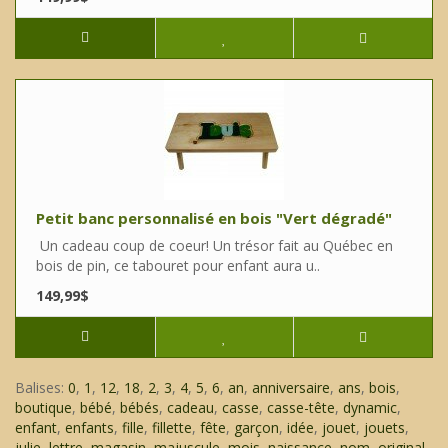
Petit banc personnalisé en bois "Vert dégradé"
Un cadeau coup de coeur! Un trésor fait au Québec en
bois de pin, ce tabouret pour enfant aura u..
149,99$
Balises:
0
,
1
,
12
,
18
,
2
,
3
,
4
,
5
,
6
,
an
,
anniversaire
,
ans
,
bois
,
boutique
,
bébé
,
bébés
,
cadeau
,
casse
,
casse-tête
,
dynamic
,
enfant
,
enfants
,
fille
,
fillette
,
fête
,
garçon
,
idée
,
jouet
,
jouets
,
julie
,
lettre
,
magasin
,
majuscule
,
mois
,
naissance
,
nom
,
original
,