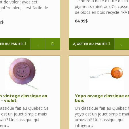
Teinture à base d'huile de lin
t de voler : avec cet
pigments minéraux Ce casse
optère bleu, il est facile de
de blocs en bois recyclé ''RA
64,99$
9$
ER AU PANIER
AJOUTER AU PANIER
 vintage classique en
Yoyo orange classique e
 - violet
bois
lassique fait au Québec Ce
Un classique fait au Québec 
 est un jouet simple mais
yoyo est un jouet simple ma
ant! Un classique qui
amusant! Un classique qui
era ..
intrigera ..