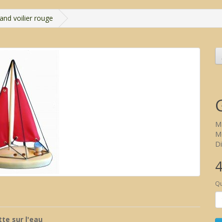
and voilier rouge
M
Mo
Di
4
Qu
tte sur l'eau