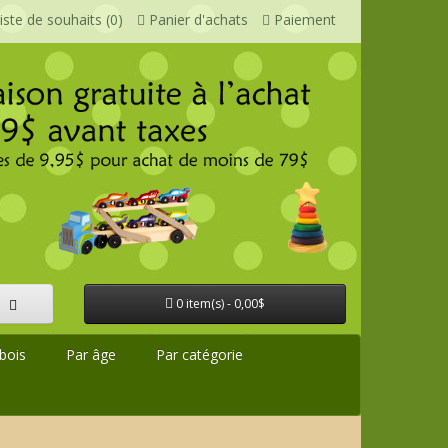
iste de souhaits (0)
Panier d'achats
Paiement
0 item(s) - 0,00$
bois
Par âge
Par catégorie