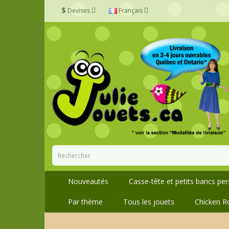
$
Devises
Français
Nouveautés
Casse-tête et petits bancs pe
Par thème
Tous les jouets
Chicken R