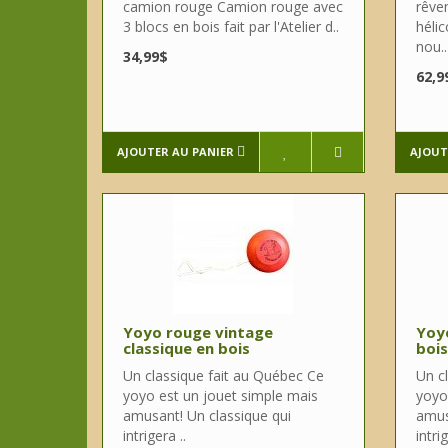
camion rouge Camion rouge avec
rêven
3 blocs en bois fait par l'Atelier d..
hélic
nou..
34,99$
62,9
AJOUTER AU PANIER
AJOUT
Yoyo rouge vintage
Yoyo
classique en bois
bois
Un classique fait au Québec Ce
Un c
yoyo est un jouet simple mais
yoyo
amusant! Un classique qui
amus
intrigera ..
intrig