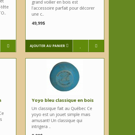
 et
grand voilier en bois est
-tête
l'accessoire parfait pour décorer
TO..
une c..
49,99$
AJOUTER AU PANIER
n
Yoyo bleu classique en bois
Un classique fait au Québec Ce
Ce
yoyo est un jouet simple mais
is
amusant! Un classique qui
intrigera ..