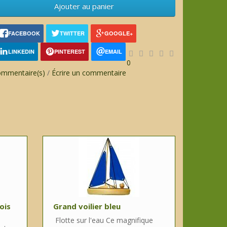
Ajouter au panier
FACEBOOK
TWITTER
GOOGLE+
LINKEDIN
PINTEREST
EMAIL
0
ommentaire(s)
/
Écrire un commentaire
ois
Grand voilier bleu
Flotte sur l'eau Ce magnifique