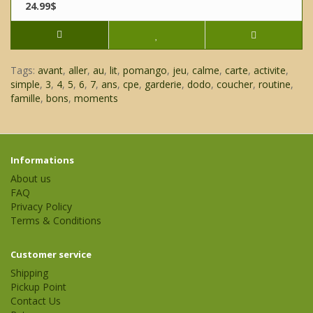
24.99$
Tags:
avant
,
aller
,
au
,
lit
,
pomango
,
jeu
,
calme
,
carte
,
activite
,
simple
,
3
,
4
,
5
,
6
,
7
,
ans
,
cpe
,
garderie
,
dodo
,
coucher
,
routine
,
famille
,
bons
,
moments
Informations
About us
FAQ
Privacy Policy
Terms & Conditions
Customer service
Shipping
Pickup Point
Contact Us