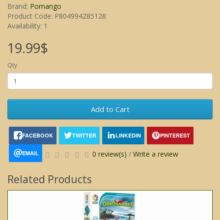
Brand:
Pomango
Product Code: P804994285128
Availability: 1
19.99$
Qty
Add to Cart
FACEBOOK
TWITTER
LINKEDIN
PINTEREST
EMAIL
0 review(s)
/
Write a review
Related Products