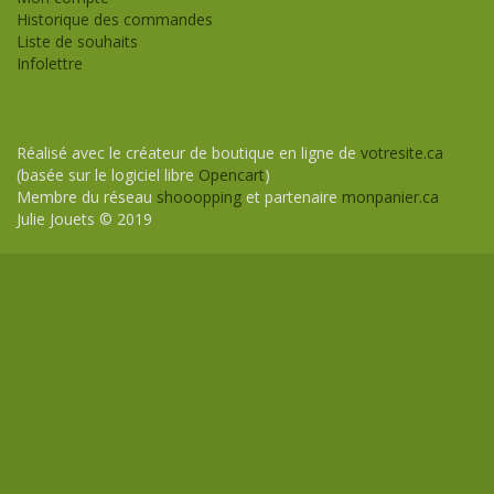
Historique des commandes
Liste de souhaits
Infolettre
Réalisé avec le créateur de boutique en ligne de
votresite.ca
(basée sur le logiciel libre
Opencart
)
Membre du réseau
shooopping
et partenaire
monpanier.ca
Julie Jouets © 2019