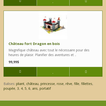
Château fort Dragon en bois
Magnifique château avec tout le nécessaire pour des
heures de plaisir. Planifier des aventures et ..
99,99$
Balises:
pliant
,
château
,
princesse
,
rose
,
rêve
,
fille
,
fillettes
,
poupée
,
3
,
4
,
5
,
6
,
ans
,
portatif