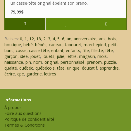
un casse-tête original épelant son préno..
79,99$
Balises:
0
,
1
,
12
,
18
,
2
,
3
,
4
,
5
,
6
,
an
,
anniversaire
,
ans
,
bois
,
boutique
,
bébé
,
bébés
,
cadeau
,
tabouret
,
marchepied
,
petit
,
banc
,
casse
,
casse-tête
,
enfant
,
enfants
,
fille
,
fillette
,
fête
,
garçon
,
idée
,
jouet
,
jouets
,
julie
,
lettre
,
magasin
,
mois
,
naissance
,
pin
,
nom
,
original
,
personnalisé
,
prénom
,
puzzle
,
qualité
,
québéc
,
québécois
,
tête
,
unique
,
éducatif
,
apprendre
,
écrire
,
cpe
,
garderie
,
lettres
Informations
À propos
Foire aux questions
Politique de confidentialité
Termes & Conditions