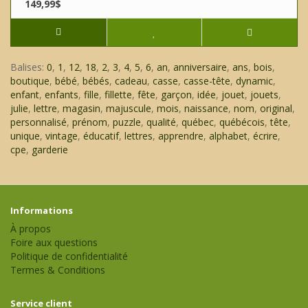
149,99$
Balises:
0
,
1
,
12
,
18
,
2
,
3
,
4
,
5
,
6
,
an
,
anniversaire
,
ans
,
bois
,
boutique
,
bébé
,
bébés
,
cadeau
,
casse
,
casse-tête
,
dynamic
,
enfant
,
enfants
,
fille
,
fillette
,
fête
,
garçon
,
idée
,
jouet
,
jouets
,
julie
,
lettre
,
magasin
,
majuscule
,
mois
,
naissance
,
nom
,
original
,
personnalisé
,
prénom
,
puzzle
,
qualité
,
québec
,
québécois
,
tête
,
unique
,
vintage
,
éducatif
,
lettres
,
apprendre
,
alphabet
,
écrire
,
cpe
,
garderie
Informations
À propos
Foire aux questions
Politique de confidentialité
Termes & Conditions
Service client