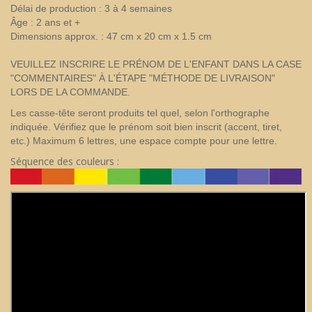
Délai de production : 3 à 4 semaines
Âge : 2 ans et +
Dimensions approx. : 47 cm x 20 cm x 1.5 cm
VEUILLEZ INSCRIRE LE PRÉNOM DE L'ENFANT DANS LA CASE
"COMMENTAIRES" À L'ÉTAPE "MÉTHODE DE LIVRAISON"
LORS DE LA COMMANDE.
Les casse-tête seront produits tel quel, selon l'orthographe
indiquée. Vérifiez que le prénom soit bien inscrit (accent, tiret,
etc.) Maximum 6 lettres, une espace compte pour une lettre.
Séquence des couleurs :